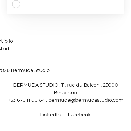
tfolio
studio
2026 Bermuda Studio
BERMUDA STUDIO . 11, rue du Balcon . 25000
Besançon
+33 676 11 00 64 .
moc.oidutsadumreb@adumreb
LinkedIn
—
Facebook